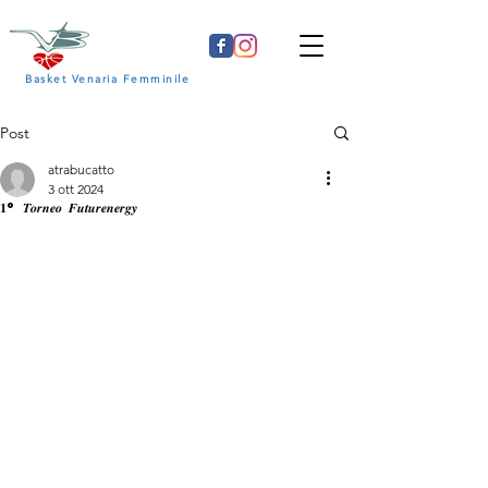
Basket Venaria Femminile
Post
atrabucatto
3 ott 2024
𝟏º 𝑻𝒐𝒓𝒏𝒆𝒐 𝑭𝒖𝒕𝒖𝒓𝒆𝒏𝒆𝒓𝒈𝒚