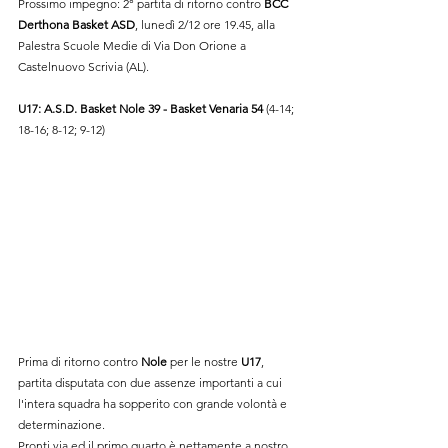
Prossimo impegno: 2° partita di ritorno contro 
BCC 
Derthona Basket ASD
, lunedì 2/12 ore 19.45, alla 
Palestra Scuole Medie di Via Don Orione a 
Castelnuovo Scrivia (AL)
.
U17: 
A.S.D. Basket Nole 39 - 
Basket Venaria 54
 (4-14; 
18-16; 8-12; 9-12)
Prima di ritorno contro 
Nole 
per le nostre 
U17
, 
partita disputata con due assenze importanti a cui 
l'intera squadra ha sopperito con grande volontà e 
determinazione.
Pronti via ed il primo quarto è nettamente a nostro 