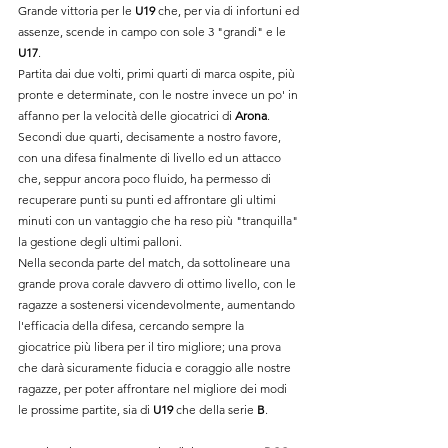
Grande vittoria per le 
U19
 che, per via di infortuni ed 
assenze, scende in campo con sole 3 "grandi" e le 
U17
.
Partita dai due volti, primi quarti di marca ospite, più 
pronte e determinate, con le nostre invece un po' in 
affanno per la velocità delle giocatrici di 
Arona
. 
Secondi due quarti, decisamente a nostro favore, 
con una difesa finalmente di livello ed un attacco 
che, seppur ancora poco fluido, ha permesso di 
recuperare punti su punti ed affrontare gli ultimi 
minuti con un vantaggio che ha reso più "tranquilla" 
la gestione degli ultimi palloni.
Nella seconda parte del match, da sottolineare una 
grande prova corale davvero di ottimo livello, con le 
ragazze a sostenersi vicendevolmente, aumentando 
l'efficacia della difesa, cercando sempre la 
giocatrice più libera per il tiro migliore; una prova 
che darà sicuramente fiducia e coraggio alle nostre 
ragazze, per poter affrontare nel migliore dei modi 
le prossime partite, sia di 
U19
 che della serie 
B
.