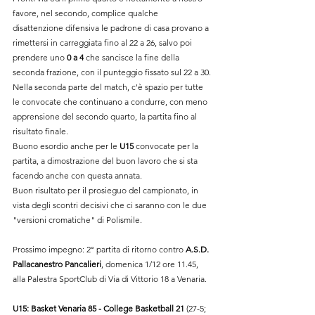
favore, nel secondo, complice qualche 
disattenzione difensiva le padrone di casa provano a 
rimettersi in carreggiata fino al 22 a 26, salvo poi 
prendere uno 
0 a 4
 che sancisce la fine della 
seconda frazione, con il punteggio fissato sul 22 a 30.
Nella seconda parte del match, c'è spazio per tutte 
le convocate che continuano a condurre, con meno 
apprensione del secondo quarto, la partita fino al 
risultato finale.
Buono esordio anche per le 
U15 
convocate per la 
partita, a dimostrazione del buon lavoro che si sta 
facendo anche con questa annata.
Buon risultato per il prosieguo del campionato, in 
vista degli scontri decisivi che ci saranno con le due 
"versioni cromatiche" di Polismile.
Prossimo impegno: 2° partita di ritorno contro 
A.S.D. 
Pallacanestro Pancalieri
, domenica 1/12 ore 11.45, 
alla 
Palestra SportClub di Via di Vittorio 18 a Venaria
.
U15: Basket Venaria 85 - College Basketball 21
 (27-5; 