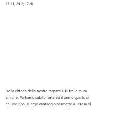
17-11; 24-2; 17-4)
Bella vittoria delle nostre ragazze U15 tra le mura 
amiche. Partiamo subito forte ed il primo quarto si 
chiude 27-5. Il largo vantaggio permette a Teresa di 
dare molto spazio per tutto il resto della partita a 
tutte le ragazze, che rispondono alla grande, 
lottando su tutti i palloni con grinta, difendendo 
bene e costruendo anche pregevoli azioni in 
attacco. Finisce 85-21 tra gli applausi dei tifosi 