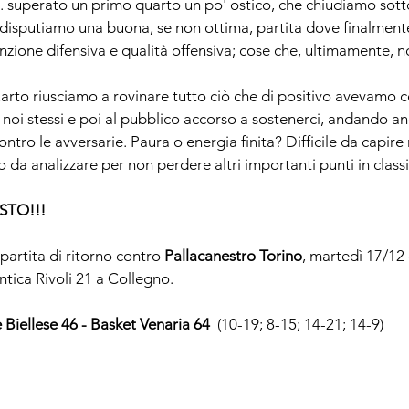
... superato un primo quarto un po' ostico, che chiudiamo sott
i disputiamo una buona, se non ottima, partita dove finalment
zione difensiva e qualità offensiva; cose che, ultimamente, n
uarto riusciamo a rovinare tutto ciò che di positivo avevamo c
a noi stessi e poi al pubblico accorso a sostenerci, andando a
contro le avversarie. Paura o energia finita? Difficile da capire
da analizzare per non perdere altri importanti punti in classi
STO!!!
artita di ritorno contro 
Pallacanestro Torino
, martedì 17/12 
ntica Rivoli 21 a Collegno
.
Biellese 46 - Basket Venaria 64  
(10-19; 8-15; 14-21; 14-9)