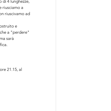
o di 4 lunghezze, 
e riusciamo a 
on riuscivamo ad 
ostruito e 
nche a "perdere" 
 ma sarà 
fica.
ore 21.15, al 