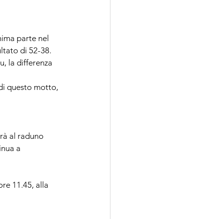
ima parte nel 
ltato di 52-38.
, la differenza 
 di questo motto, 
rà al raduno 
inua a 
re 11.45, alla 