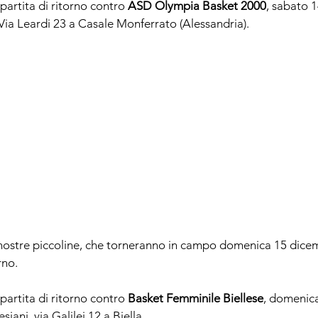
artita di ritorno contro 
ASD Olympia Basket 2000
, sabato 1
i Via Leardi 23 a Casale Monferrato (Alessandria)
.
 nostre piccoline, che torneranno in campo domenica 15 dicemb
rno.
artita di ritorno contro 
Basket Femminile Biellese
, domenica
esiani, via Galilei 12 a Biella
.