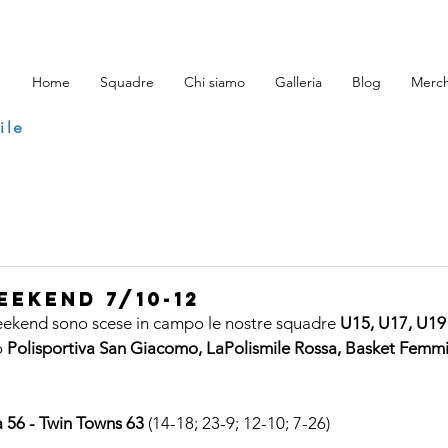
Home
Squadre
Chi siamo
Galleria
Blog
Merch
ile
eekend 7/10-12
eekend sono scese in campo le nostre squadre 
U15, U17, U19
 
Polisportiva San Giacomo, LaPolismile Rossa, Basket Femmin
a 56 - Twin Towns 63 
(14-18; 23-9; 12-10; 7-26)