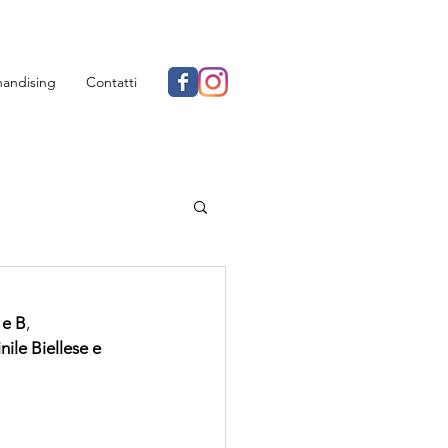
andising
Contatti
 e B
, 
ile Biellese e 