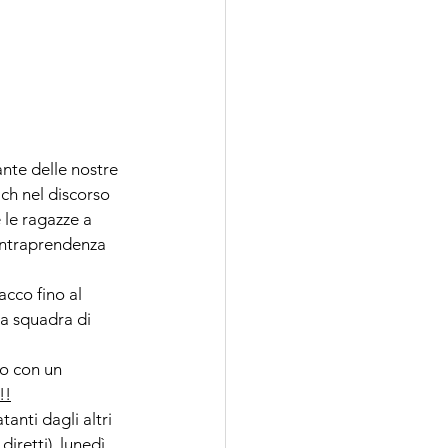
lante delle nostre 
ch nel discorso 
e le ragazze a 
 intraprendenza 
cco fino al 
a squadra di 
to con un 
!!
anti dagli altri 
diretti), lunedì 