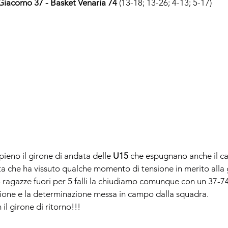
 Giacomo 37 - 
Basket Venaria 74
 (13-18; 13-26; 4-13; 5-17)
ieno il girone di andata delle 
U15 
che espugnano anche il c
ita che ha vissuto qualche momento di tensione in merito alla 
3 ragazze fuori per 5 falli la chiudiamo comunque con un 37-74
zione e la determinazione messa in campo dalla squadra.
il girone di ritorno!!!