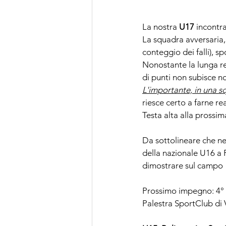
La nostra 
U17 
incontra
La squadra avversaria
conteggio dei falli), s
Nonostante la lunga res
di punti non subisce n
L'importante, in una 
s
riesce certo a farne re
Testa alta alla prossim
Da sottolineare che nei
della nazionale U16 a 
dimostrare sul campo 
Prossimo impegno: 4° p
Palestra SportClub di V