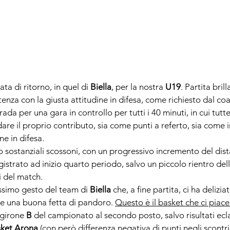
ta di ritorno, in quel di 
Biella
, per la nostra 
U19
. Partita bril
nza con la giusta attitudine in difesa, come richiesto dal coa
rada per una gara in controllo per tutti i 40 minuti, in cui tutt
are il proprio contributo, sia come punti a referto, sia come
ne in difesa.
 sostanziali scossoni, con un progressivo incremento del dista
strato ad inizio quarto periodo, salvo un piccolo rientro dell
i del match.
issimo gesto del team di 
Biella 
che, a fine partita, ci ha delizia
e una buona fetta di pandoro. 
Questo è il basket che ci piace
 girone 
B
 del campionato al secondo posto, salvo risultati eclat
ket Arona
 (con però differenza negativa di punti negli scontri 