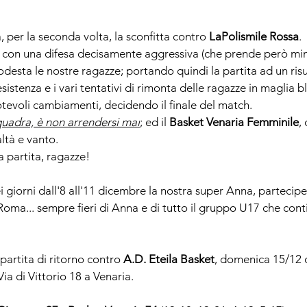
, per la seconda volta, la sconfitta contro 
LaPolismile Rossa
.
, con una difesa decisamente aggressiva (che prende però min
podesta le nostre ragazze; portando quindi la partita ad un risu
istenza e i vari tentativi di rimonta delle ragazze in maglia blu
otevoli cambiamenti, decidendo il finale del match.
quadra, è non arrendersi mai
; e
d il 
Basket Venaria Femminile
,
altà e vanto.
a partita, ragazze!
 giorni dall'8 all'11 dicembre la nostra super Anna, partecipe
Roma... sempre fieri di Anna e di tutto il gruppo U17 che cont
artita di ritorno contro 
A.D. Eteila Basket
, domenica 15/12 o
ia di Vittorio 18 a Venaria
.