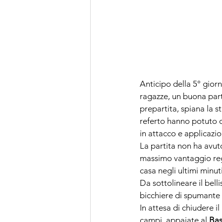
Anticipo della 5° giorna
ragazze, un buona parte
prepartita, spiana la st
referto hanno potuto d
in attacco e applicazio
La partita non ha avuto
massimo vantaggio regi
casa negli ultimi minut
Da sottolineare il bell
bicchiere di spumante 
In attesa di chiudere il
campi, appaiate al 
Bas