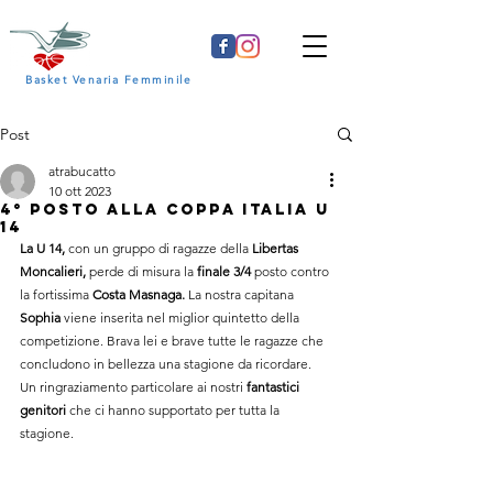
Basket Venaria Femminile
Post
atrabucatto
10 ott 2023
4° posto alla Coppa Italia U
14
La U 14, 
con un gruppo di ragazze della 
Libertas 
Moncalieri,
 perde di misura la 
finale 3/4
 posto contro 
la fortissima 
Costa Masnaga.
 La nostra capitana 
Sophia
 viene inserita nel miglior quintetto della 
competizione. Brava lei e brave tutte le ragazze che 
concludono in bellezza una stagione da ricordare.
Un ringraziamento particolare ai nostri 
fantastici 
genitori 
che ci hanno supportato per tutta la 
stagione.