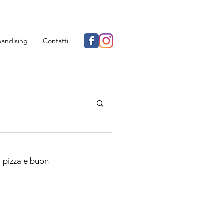
andising
Contatti
 pizza e buon 