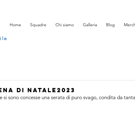
Home
Squadre
Chi siamo
Galleria
Blog
Merch
ile
ENA DI NATALE2023
te si sono concesse una serata di puro svago, condita da tanta