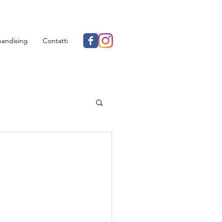
andising
Contatti