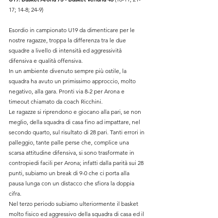
17; 14-8; 24-9)
Esordio in campionato U19 da dimenticare per le 
nostre ragazze, troppa la differenza tra le due 
squadre a livello di intensità ed aggressività 
difensiva e qualità offensiva.
In un ambiente divenuto sempre più ostile, la 
squadra ha avuto un primissimo approccio, molto 
negativo, alla gara. Pronti via 8-2 per Arona e 
timeout chiamato da coach Ricchini.
Le ragazze si riprendono e giocano alla pari, se non 
meglio, della squadra di casa fino ad impattare, nel 
secondo quarto, sul risultato di 28 pari. Tanti errori in 
palleggio, tante palle perse che, complice una 
scarsa attitudine difensiva, si sono trasformate in 
contropiedi facili per Arona; infatti dalla parità sui 28 
punti, subiamo un break di 9-0 che ci porta alla 
pausa lunga con un distacco che sfiora la doppia 
cifra.
Nel terzo periodo subiamo ulteriormente il basket 
molto fisico ed aggressivo della squadra di casa ed il 