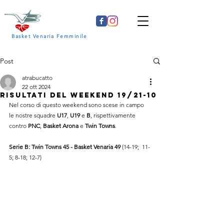
Basket Venaria Femminile
Post
atrabucatto
22 ott 2024
Risultati del weekend 19/21-10
Nel corso di questo weekend sono scese in campo 
le nostre squadre 
U17
, 
U19 
e 
B
, rispettivamente 
contro 
PNC
, 
Basket Arona
 e 
Twin Towns
.
Serie B: Twin Towns 45 - Basket Venaria 49
 (14-19;  11-
5; 8-18; 12-7)