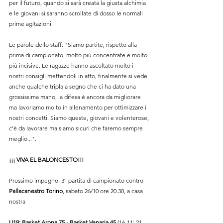
per il futuro, quando si sarà creata la giusta alchimia 
e le giovani si saranno scrollate di dosso le normali 
prime agitazioni.
Le parole dello staff: "
Siamo partite, rispetto alla 
prima di campionato, molto più concentrate e molto 
più incisive. Le ragazze hanno ascoltato molto i 
nostri consigli mettendoli in atto, finalmente si vede 
anche qualche tripla a segno che ci ha dato una 
grossissima mano, la difesa è ancora da migliorare 
ma lavoriamo molto in allenamento per ottimizzare i 
nostri concetti. Siamo queste, giovani e volenterose, 
c'è da lavorare ma siamo sicuri che faremo sempre 
meglio...
".
¡¡¡ VIVA EL BALONCESTO!!!
Prossimo impegno: 3° partita di campionato contro 
Pallacanestro Torino
, sabato 26/10 ore 20.30, a casa 
nostra
U19: Basket Arona 75 - Basket Venaria 45
 (16-11; 21-