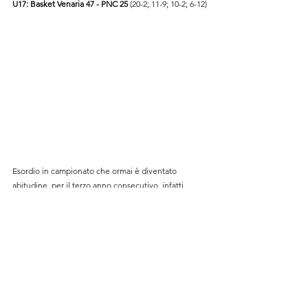
U17: Basket Venaria 47 - PNC 25
 (20-2; 11-9; 10-2; 6-12)
Esordio in campionato che ormai è diventato 
abitudine, per il terzo anno consecutivo, infatti, 
iniziamo la stagione contro PNC.
Dalla palla a due, l'unico pareggio che si registrerà, 
la partenza delle nostre ragazze è di una bellezza 
stordente, il primo quarto infatti finisce 20 a 2 ma 
Nole fa subito vedere che non è venuta a casa 
nostra come vittima sacrificale e, già nel secondo 
quarto, registra la difesa e migliora la propria fase 
offensiva. Si va alla pausa lunga con il risultato di 31 